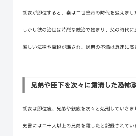
胡亥が即位すると、秦は二世皇帝の時代を迎えまし
しかし彼の治世は苛烈な統治で始まり、父の時代に
厳しい法律や重税が課され、民衆の不満は急速に高
兄弟や臣下を次々に粛清した恐怖
胡亥は即位後、兄弟や親族を次々と処刑していきま
史書には二十人以上の兄弟を殺したと記録されてい