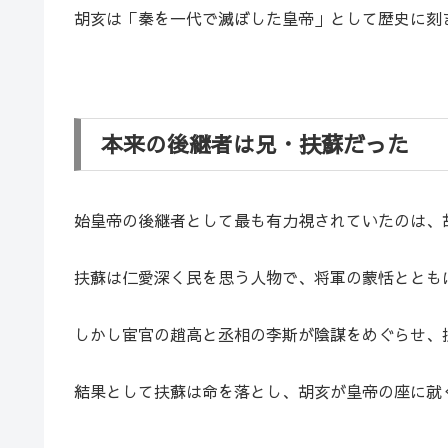
胡亥は「秦を一代で滅ぼした皇帝」として歴史に刻
本来の後継者は兄・扶蘇だった
始皇帝の後継者として最も有力視されていたのは、
扶蘇は仁愛深く民を思う人物で、将軍の蒙恬ととも
しかし宦官の趙高と丞相の李斯が陰謀をめぐらせ、
結果として扶蘇は命を落とし、胡亥が皇帝の座に就