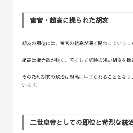
宦官・趙高に操られた胡亥
胡亥の即位には、宦官の趙高が深く関わっていまし
趙高は権力欲が強く、若くして経験の浅い胡亥を操
そのため胡亥の政治は趙高に牛耳られることとなり
います。
二世皇帝としての即位と苛烈な統