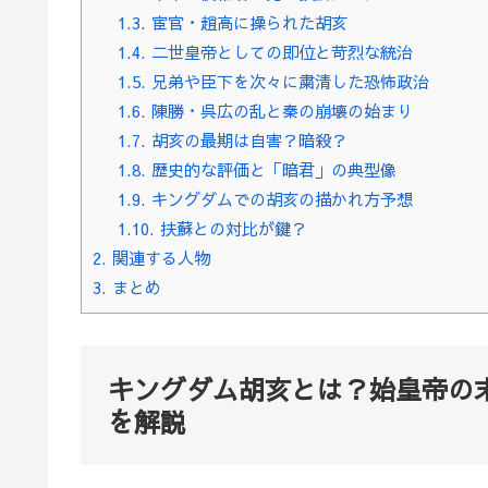
1.3.
宦官・趙高に操られた胡亥
1.4.
二世皇帝としての即位と苛烈な統治
1.5.
兄弟や臣下を次々に粛清した恐怖政治
1.6.
陳勝・呉広の乱と秦の崩壊の始まり
1.7.
胡亥の最期は自害？暗殺？
1.8.
歴史的な評価と「暗君」の典型像
1.9.
キングダムでの胡亥の描かれ方予想
1.10.
扶蘇との対比が鍵？
2.
関連する人物
3.
まとめ
キングダム胡亥とは？始皇帝の
を解説