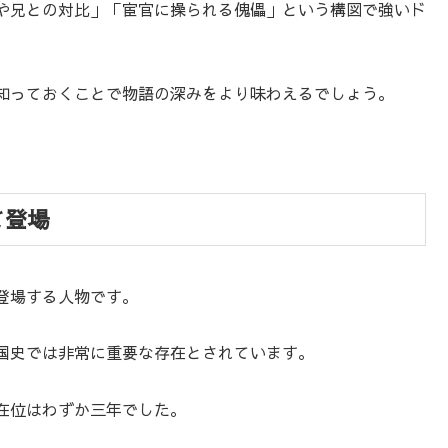
や兄との対比」「宦官に操られる傀儡」という構図で強いド
知っておくことで物語の深みをより味わえるでしょう。
て登場
登場する人物です。
国史では非常に重要な存在とされています。
在位はわずか三年でした。