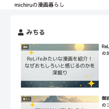
michiruの漫画暮らし
みちる
R
漫画
の
御
暮らし
の