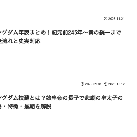
2025.11.21
ングダム年表まとめ！紀元前245年〜秦の統一まで
全流れと史実対応
2025.09.01
2025.10.12
ングダム扶蘇とは？始皇帝の長子で悲劇の皇太子の
格・特徴・最期を解説