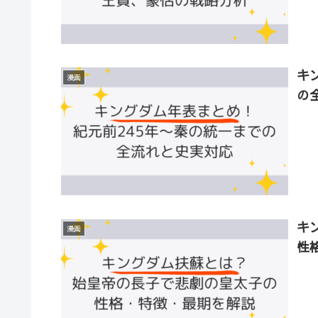
キ
漫画
の
キ
漫画
性