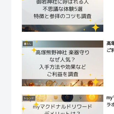
高
暮らし
ご
m
トレンド
ラ