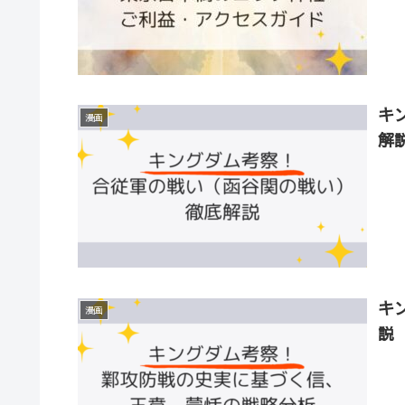
キ
漫画
解
キ
漫画
説